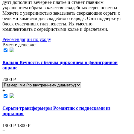
дуэт дополнит вечернее платье и станет главным
украшением образа в качестве свадебных серег невесты.
Можете с уверенностью заказывать сверкающие серьги с
белыми камнями для свадебного наряда. Они подчеркнут
блеск счастливых глаз невесты. Их уместно
комплектовать с серебристыми колье и браслетами.
Рекомендации по уходу
Вместе дешевле:
Кольцо Вечность с белым цирконием в филигранной
оправе
2000
Р
+
Серьги-трансформеры Романтик с подвесками из
циркония
1900 Р
1800
Р
=