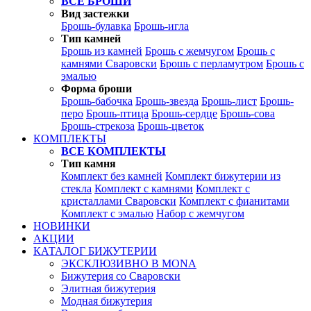
ВСЕ БРОШИ
Вид застежки
Брошь-булавка
Брошь-игла
Тип камней
Брошь из камней
Брошь с жемчугом
Брошь с
камнями Сваровски
Брошь с перламутром
Брошь с
эмалью
Форма броши
Брошь-бабочка
Брошь-звезда
Брошь-лист
Брошь-
перо
Брошь-птица
Брошь-сердце
Брошь-сова
Брошь-стрекоза
Брошь-цветок
КОМПЛЕКТЫ
ВСЕ КОМПЛЕКТЫ
Тип камня
Комплект без камней
Комплект бижутерии из
стекла
Комплект с камнями
Комплект с
кристаллами Сваровски
Комплект с фианитами
Комплект с эмалью
Набор с жемчугом
НОВИНКИ
АКЦИИ
КАТАЛОГ БИЖУТЕРИИ
ЭКСКЛЮЗИВНО В MONA
Бижутерия со Сваровски
Элитная бижутерия
Модная бижутерия