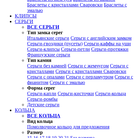
Браслеты с кристаллами Сваровски
Браслеты с
эмалью
КЛИПСЫ
СЕРЬГИ
ВСЕ СЕРЬГИ
Тип замка серег
Итальянские серьги
Серьги с английским замком
Серьги-гвоздики (пусеты)
Серьги-каффы на уши
Серьги-клипсы
Серьги-петли
Серьги-протяжки
Французские серьги
Тип камня
Серьги без камней
Серьги с жемчугом
Серьги с
кристаллами
Серьги с кристаллами Сваровски
Серьги с опалами
Серьги с перламутром
Серьги с
фианитом
Серьги с эмалью
Форма серег
Серьги-капли
Серьги-кисточки
Серьги-кольца
Серьги-ромбы
Детские серьги
КОЛЬЦА
ВСЕ КОЛЬЦА
Вид кольца
Помолвочное кольцо для предложения
Размер
15
16
17
18
19
20
21
Без размера