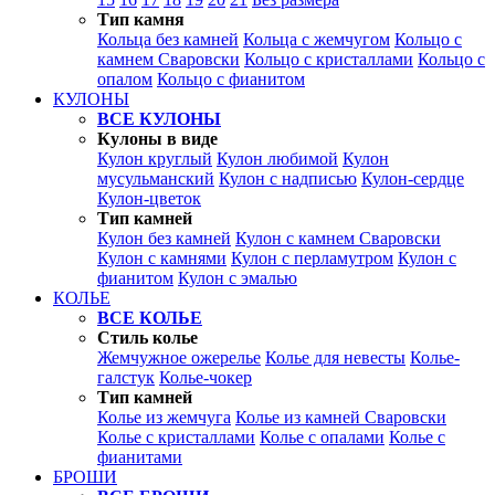
Тип камня
Кольца без камней
Кольца с жемчугом
Кольцо с
камнем Сваровски
Кольцо с кристаллами
Кольцо с
опалом
Кольцо с фианитом
КУЛОНЫ
ВСЕ КУЛОНЫ
Кулоны в виде
Кулон круглый
Кулон любимой
Кулон
мусульманский
Кулон с надписью
Кулон-сердце
Кулон-цветок
Тип камней
Кулон без камней
Кулон с камнем Сваровски
Кулон с камнями
Кулон с перламутром
Кулон с
фианитом
Кулон с эмалью
КОЛЬЕ
ВСЕ КОЛЬЕ
Стиль колье
Жемчужное ожерелье
Колье для невесты
Колье-
галстук
Колье-чокер
Тип камней
Колье из жемчуга
Колье из камней Сваровски
Колье с кристаллами
Колье с опалами
Колье с
фианитами
БРОШИ