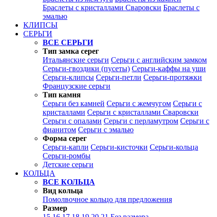
Браслеты с кристаллами Сваровски
Браслеты с
эмалью
КЛИПСЫ
СЕРЬГИ
ВСЕ СЕРЬГИ
Тип замка серег
Итальянские серьги
Серьги с английским замком
Серьги-гвоздики (пусеты)
Серьги-каффы на уши
Серьги-клипсы
Серьги-петли
Серьги-протяжки
Французские серьги
Тип камня
Серьги без камней
Серьги с жемчугом
Серьги с
кристаллами
Серьги с кристаллами Сваровски
Серьги с опалами
Серьги с перламутром
Серьги с
фианитом
Серьги с эмалью
Форма серег
Серьги-капли
Серьги-кисточки
Серьги-кольца
Серьги-ромбы
Детские серьги
КОЛЬЦА
ВСЕ КОЛЬЦА
Вид кольца
Помолвочное кольцо для предложения
Размер
15
16
17
18
19
20
21
Без размера