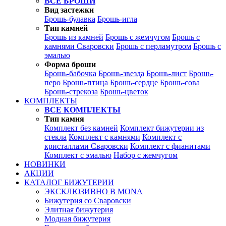
ВСЕ БРОШИ
Вид застежки
Брошь-булавка
Брошь-игла
Тип камней
Брошь из камней
Брошь с жемчугом
Брошь с
камнями Сваровски
Брошь с перламутром
Брошь с
эмалью
Форма броши
Брошь-бабочка
Брошь-звезда
Брошь-лист
Брошь-
перо
Брошь-птица
Брошь-сердце
Брошь-сова
Брошь-стрекоза
Брошь-цветок
КОМПЛЕКТЫ
ВСЕ КОМПЛЕКТЫ
Тип камня
Комплект без камней
Комплект бижутерии из
стекла
Комплект с камнями
Комплект с
кристаллами Сваровски
Комплект с фианитами
Комплект с эмалью
Набор с жемчугом
НОВИНКИ
АКЦИИ
КАТАЛОГ БИЖУТЕРИИ
ЭКСКЛЮЗИВНО В MONA
Бижутерия со Сваровски
Элитная бижутерия
Модная бижутерия