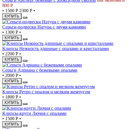
Серьги Айсберг бежевые с эпоксидной смолой
Вы экономите
800 Р
•
1500 Р
2300 Р
•
КУПИТЬ
Серьги-подвески Натура с двумя камнями
•
1300 Р
•
КУПИТЬ
Клипсы Нежность длинные с опалами и кристаллами
•
2200 Р
•
КУПИТЬ
Серьги Адриана с бежевыми опалами
•
2000 Р
•
КУПИТЬ
Клипсы Ретро с опалом и мелким жемчугом
•
1800 Р
•
КУПИТЬ
Клипсы-круги Лючия с опалами
•
1500 Р
•
КУПИТЬ