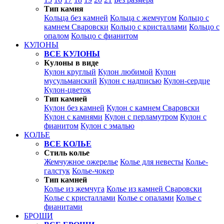
Тип камня
Кольца без камней
Кольца с жемчугом
Кольцо с
камнем Сваровски
Кольцо с кристаллами
Кольцо с
опалом
Кольцо с фианитом
КУЛОНЫ
ВСЕ КУЛОНЫ
Кулоны в виде
Кулон круглый
Кулон любимой
Кулон
мусульманский
Кулон с надписью
Кулон-сердце
Кулон-цветок
Тип камней
Кулон без камней
Кулон с камнем Сваровски
Кулон с камнями
Кулон с перламутром
Кулон с
фианитом
Кулон с эмалью
КОЛЬЕ
ВСЕ КОЛЬЕ
Стиль колье
Жемчужное ожерелье
Колье для невесты
Колье-
галстук
Колье-чокер
Тип камней
Колье из жемчуга
Колье из камней Сваровски
Колье с кристаллами
Колье с опалами
Колье с
фианитами
БРОШИ