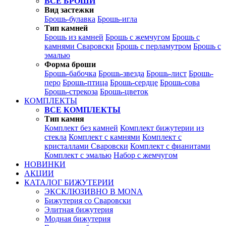
ВСЕ БРОШИ
Вид застежки
Брошь-булавка
Брошь-игла
Тип камней
Брошь из камней
Брошь с жемчугом
Брошь с
камнями Сваровски
Брошь с перламутром
Брошь с
эмалью
Форма броши
Брошь-бабочка
Брошь-звезда
Брошь-лист
Брошь-
перо
Брошь-птица
Брошь-сердце
Брошь-сова
Брошь-стрекоза
Брошь-цветок
КОМПЛЕКТЫ
ВСЕ КОМПЛЕКТЫ
Тип камня
Комплект без камней
Комплект бижутерии из
стекла
Комплект с камнями
Комплект с
кристаллами Сваровски
Комплект с фианитами
Комплект с эмалью
Набор с жемчугом
НОВИНКИ
АКЦИИ
КАТАЛОГ БИЖУТЕРИИ
ЭКСКЛЮЗИВНО В MONA
Бижутерия со Сваровски
Элитная бижутерия
Модная бижутерия