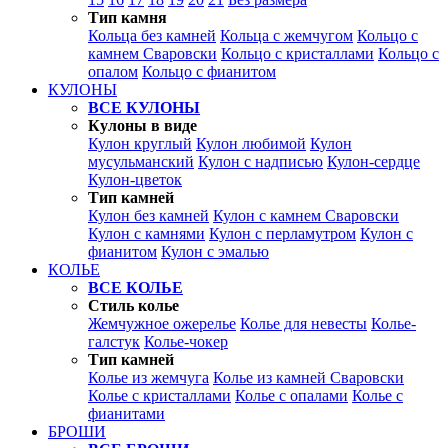
Тип камня
Кольца без камней
Кольца с жемчугом
Кольцо с
камнем Сваровски
Кольцо с кристаллами
Кольцо с
опалом
Кольцо с фианитом
КУЛОНЫ
ВСЕ КУЛОНЫ
Кулоны в виде
Кулон круглый
Кулон любимой
Кулон
мусульманский
Кулон с надписью
Кулон-сердце
Кулон-цветок
Тип камней
Кулон без камней
Кулон с камнем Сваровски
Кулон с камнями
Кулон с перламутром
Кулон с
фианитом
Кулон с эмалью
КОЛЬЕ
ВСЕ КОЛЬЕ
Стиль колье
Жемчужное ожерелье
Колье для невесты
Колье-
галстук
Колье-чокер
Тип камней
Колье из жемчуга
Колье из камней Сваровски
Колье с кристаллами
Колье с опалами
Колье с
фианитами
БРОШИ