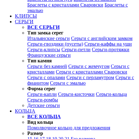
Браслеты с кристаллами Сваровски
Браслеты с
эмалью
КЛИПСЫ
СЕРЬГИ
ВСЕ СЕРЬГИ
Тип замка серег
Итальянские серьги
Серьги с английским замком
Серьги-гвоздики (пусеты)
Серьги-каффы на уши
Серьги-клипсы
Серьги-петли
Серьги-протяжки
Французские серьги
Тип камня
Серьги без камней
Серьги с жемчугом
Серьги с
кристаллами
Серьги с кристаллами Сваровски
Серьги с опалами
Серьги с перламутром
Серьги с
фианитом
Серьги с эмалью
Форма серег
Серьги-капли
Серьги-кисточки
Серьги-кольца
Серьги-ромбы
Детские серьги
КОЛЬЦА
ВСЕ КОЛЬЦА
Вид кольца
Помолвочное кольцо для предложения
Размер
15
16
17
18
19
20
21
Без размера