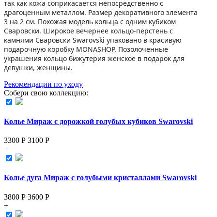
так как кожа соприкасается непосредственно с
драгоценным металлом. Размер декоративного элемента
3 на 2 см. Похожая модель кольца с одним кубиком
Сваровски. Широкое вечернее кольцо-перстень с
камнями Сваровски Swarovski упаковано в красивую
подарочную коробку MONASHOP. Позолоченные
украшения кольцо бижутерия женское в подарок для
девушки, женщины.
Рекомендации по уходу
Собери свою коллекцию:
Колье Мираж с дорожкой голубых кубиков Swarovski
3300 Р
3100
Р
+
Колье дуга Мираж с голубыми кристаллами Swarovski
3800 Р
3600
Р
+