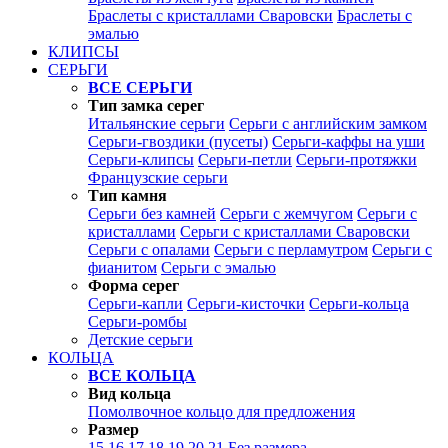
Браслеты с кристаллами Сваровски
Браслеты с
эмалью
КЛИПСЫ
СЕРЬГИ
ВСЕ СЕРЬГИ
Тип замка серег
Итальянские серьги
Серьги с английским замком
Серьги-гвоздики (пусеты)
Серьги-каффы на уши
Серьги-клипсы
Серьги-петли
Серьги-протяжки
Французские серьги
Тип камня
Серьги без камней
Серьги с жемчугом
Серьги с
кристаллами
Серьги с кристаллами Сваровски
Серьги с опалами
Серьги с перламутром
Серьги с
фианитом
Серьги с эмалью
Форма серег
Серьги-капли
Серьги-кисточки
Серьги-кольца
Серьги-ромбы
Детские серьги
КОЛЬЦА
ВСЕ КОЛЬЦА
Вид кольца
Помолвочное кольцо для предложения
Размер
15
16
17
18
19
20
21
Без размера