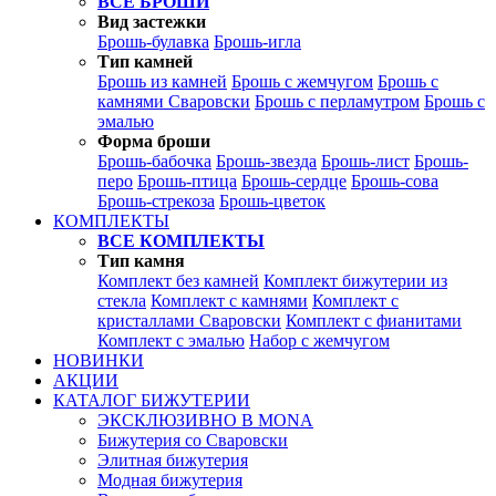
ВСЕ БРОШИ
Вид застежки
Брошь-булавка
Брошь-игла
Тип камней
Брошь из камней
Брошь с жемчугом
Брошь с
камнями Сваровски
Брошь с перламутром
Брошь с
эмалью
Форма броши
Брошь-бабочка
Брошь-звезда
Брошь-лист
Брошь-
перо
Брошь-птица
Брошь-сердце
Брошь-сова
Брошь-стрекоза
Брошь-цветок
КОМПЛЕКТЫ
ВСЕ КОМПЛЕКТЫ
Тип камня
Комплект без камней
Комплект бижутерии из
стекла
Комплект с камнями
Комплект с
кристаллами Сваровски
Комплект с фианитами
Комплект с эмалью
Набор с жемчугом
НОВИНКИ
АКЦИИ
КАТАЛОГ БИЖУТЕРИИ
ЭКСКЛЮЗИВНО В MONA
Бижутерия со Сваровски
Элитная бижутерия
Модная бижутерия