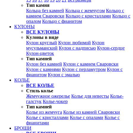
Тип камня
Кольца без камней
Кольца с жемчугом
Кольцо с
камнем Сваровски
Кольцо с кристаллами
Кольцо с
опалом
Кольцо с фианитом
КУЛОНЫ
ВСЕ КУЛОНЫ
Кулоны в виде
Кулон круглый
Кулон любимой
Кулон
мусульманский
Кулон с надписью
Кулон-сердце
Кулон-цветок
Тип камней
Кулон без камней
Кулон с камнем Сваровски
Кулон с камнями
Кулон с перламутром
Кулон с
фианитом
Кулон с эмалью
КОЛЬЕ
ВСЕ КОЛЬЕ
Стиль колье
Жемчужное ожерелье
Колье для невесты
Колье-
галстук
Колье-чокер
Тип камней
Колье из жемчуга
Колье из камней Сваровски
Колье с кристаллами
Колье с опалами
Колье с
фианитами
БРОШИ