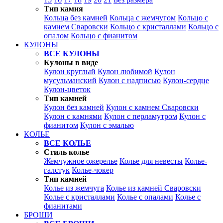
Тип камня
Кольца без камней
Кольца с жемчугом
Кольцо с
камнем Сваровски
Кольцо с кристаллами
Кольцо с
опалом
Кольцо с фианитом
КУЛОНЫ
ВСЕ КУЛОНЫ
Кулоны в виде
Кулон круглый
Кулон любимой
Кулон
мусульманский
Кулон с надписью
Кулон-сердце
Кулон-цветок
Тип камней
Кулон без камней
Кулон с камнем Сваровски
Кулон с камнями
Кулон с перламутром
Кулон с
фианитом
Кулон с эмалью
КОЛЬЕ
ВСЕ КОЛЬЕ
Стиль колье
Жемчужное ожерелье
Колье для невесты
Колье-
галстук
Колье-чокер
Тип камней
Колье из жемчуга
Колье из камней Сваровски
Колье с кристаллами
Колье с опалами
Колье с
фианитами
БРОШИ