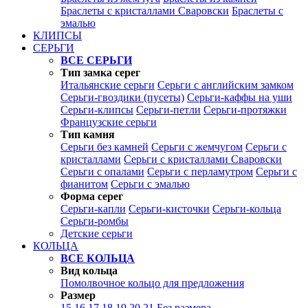
Браслеты с кристаллами Сваровски
Браслеты с
эмалью
КЛИПСЫ
СЕРЬГИ
ВСЕ СЕРЬГИ
Тип замка серег
Итальянские серьги
Серьги с английским замком
Серьги-гвоздики (пусеты)
Серьги-каффы на уши
Серьги-клипсы
Серьги-петли
Серьги-протяжки
Французские серьги
Тип камня
Серьги без камней
Серьги с жемчугом
Серьги с
кристаллами
Серьги с кристаллами Сваровски
Серьги с опалами
Серьги с перламутром
Серьги с
фианитом
Серьги с эмалью
Форма серег
Серьги-капли
Серьги-кисточки
Серьги-кольца
Серьги-ромбы
Детские серьги
КОЛЬЦА
ВСЕ КОЛЬЦА
Вид кольца
Помолвочное кольцо для предложения
Размер
15
16
17
18
19
20
21
Без размера