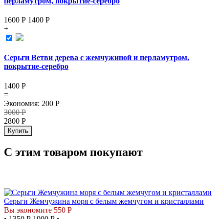
перламутром, покрытие-серебро
1600 Р
1400
Р
+
Серьги Ветви дерева с жемчужиной и перламутром,
покрытие-серебро
1400
Р
=
Экономия
:
200
Р
3000
Р
2800
Р
Купить
С этим товаром покупают
СКИДКА
Серьги Жемчужина моря с белым жемчугом и кристаллами
Вы экономите 550 Р
•
1350 Р
1900 Р
•