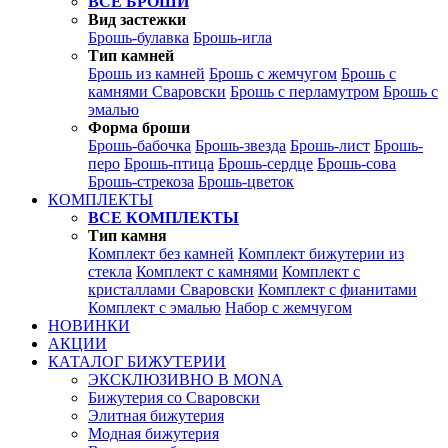
ВСЕ БРОШИ
Вид застежки
Брошь-булавка
Брошь-игла
Тип камней
Брошь из камней
Брошь с жемчугом
Брошь с
камнями Сваровски
Брошь с перламутром
Брошь с
эмалью
Форма броши
Брошь-бабочка
Брошь-звезда
Брошь-лист
Брошь-
перо
Брошь-птица
Брошь-сердце
Брошь-сова
Брошь-стрекоза
Брошь-цветок
КОМПЛЕКТЫ
ВСЕ КОМПЛЕКТЫ
Тип камня
Комплект без камней
Комплект бижутерии из
стекла
Комплект с камнями
Комплект с
кристаллами Сваровски
Комплект с фианитами
Комплект с эмалью
Набор с жемчугом
НОВИНКИ
АКЦИИ
КАТАЛОГ БИЖУТЕРИИ
ЭКСКЛЮЗИВНО В MONA
Бижутерия со Сваровски
Элитная бижутерия
Модная бижутерия