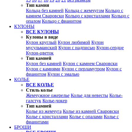
Тип камня
Кольца без камней
Кольца с жемчугом
Кольцо с
камнем Сваровски
Кольцо с кристаллами
Кольцо с
опалом
Кольцо с фианитом
КУЛОНЫ
ВСЕ КУЛОНЫ
Кулоны в виде
Кулон круглый
Кулон любимой
Кулон
мусульманский
Кулон с надписью
Кулон-сердце
Кулон-цветок
Тип камней
Кулон без камней
Кулон с камнем Сваровски
Кулон с камнями
Кулон с перламутром
Кулон с
фианитом
Кулон с эмалью
КОЛЬЕ
ВСЕ КОЛЬЕ
Стиль колье
Жемчужное ожерелье
Колье для невесты
Колье-
галстук
Колье-чокер
Тип камней
Колье из жемчуга
Колье из камней Сваровски
Колье с кристаллами
Колье с опалами
Колье с
фианитами
БРОШИ