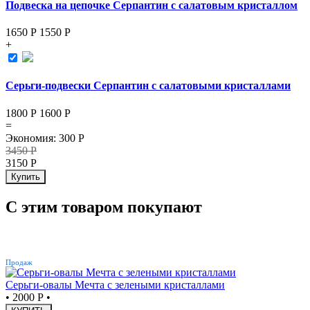
Подвеска на цепочке Серпантин с салатовым кристаллом
1650 Р
1550
Р
+
Серьги-подвески Серпантин с салатовыми кристаллами
1800 Р
1600
Р
=
Экономия
:
300
Р
3450
Р
3150
Р
Купить
С этим товаром покупают
ХИТ
Продаж
Серьги-овалы Мечта с зелеными кристаллами
•
2000 Р
•