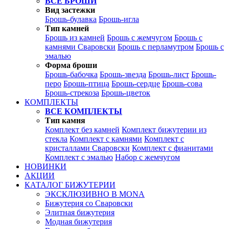
ВСЕ БРОШИ
Вид застежки
Брошь-булавка
Брошь-игла
Тип камней
Брошь из камней
Брошь с жемчугом
Брошь с
камнями Сваровски
Брошь с перламутром
Брошь с
эмалью
Форма броши
Брошь-бабочка
Брошь-звезда
Брошь-лист
Брошь-
перо
Брошь-птица
Брошь-сердце
Брошь-сова
Брошь-стрекоза
Брошь-цветок
КОМПЛЕКТЫ
ВСЕ КОМПЛЕКТЫ
Тип камня
Комплект без камней
Комплект бижутерии из
стекла
Комплект с камнями
Комплект с
кристаллами Сваровски
Комплект с фианитами
Комплект с эмалью
Набор с жемчугом
НОВИНКИ
АКЦИИ
КАТАЛОГ БИЖУТЕРИИ
ЭКСКЛЮЗИВНО В MONA
Бижутерия со Сваровски
Элитная бижутерия
Модная бижутерия