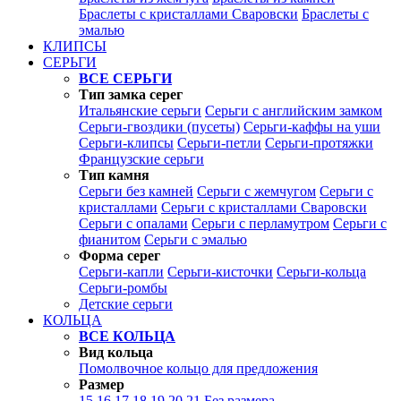
Браслеты с кристаллами Сваровски
Браслеты с
эмалью
КЛИПСЫ
СЕРЬГИ
ВСЕ СЕРЬГИ
Тип замка серег
Итальянские серьги
Серьги с английским замком
Серьги-гвоздики (пусеты)
Серьги-каффы на уши
Серьги-клипсы
Серьги-петли
Серьги-протяжки
Французские серьги
Тип камня
Серьги без камней
Серьги с жемчугом
Серьги с
кристаллами
Серьги с кристаллами Сваровски
Серьги с опалами
Серьги с перламутром
Серьги с
фианитом
Серьги с эмалью
Форма серег
Серьги-капли
Серьги-кисточки
Серьги-кольца
Серьги-ромбы
Детские серьги
КОЛЬЦА
ВСЕ КОЛЬЦА
Вид кольца
Помолвочное кольцо для предложения
Размер
15
16
17
18
19
20
21
Без размера