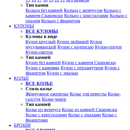
Тип камня
Кольца без камней
Кольца с жемчугом
Кольцо с
камнем Сваровски
Кольцо с кристаллами
Кольцо с
опалом
Кольцо с фианитом
КУЛОНЫ
ВСЕ КУЛОНЫ
Кулоны в виде
Кулон круглый
Кулон любимой
Кулон
мусульманский
Кулон с надписью
Кулон-сердце
Кулон-цветок
Тип камней
Кулон без камней
Кулон с камнем Сваровски
Кулон с камнями
Кулон с перламутром
Кулон с
фианитом
Кулон с эмалью
КОЛЬЕ
ВСЕ КОЛЬЕ
Стиль колье
Жемчужное ожерелье
Колье для невесты
Колье-
галстук
Колье-чокер
Тип камней
Колье из жемчуга
Колье из камней Сваровски
Колье с кристаллами
Колье с опалами
Колье с
фианитами
БРОШИ