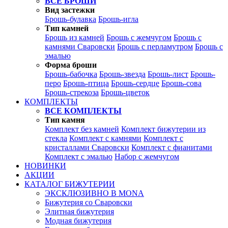
ВСЕ БРОШИ
Вид застежки
Брошь-булавка
Брошь-игла
Тип камней
Брошь из камней
Брошь с жемчугом
Брошь с
камнями Сваровски
Брошь с перламутром
Брошь с
эмалью
Форма броши
Брошь-бабочка
Брошь-звезда
Брошь-лист
Брошь-
перо
Брошь-птица
Брошь-сердце
Брошь-сова
Брошь-стрекоза
Брошь-цветок
КОМПЛЕКТЫ
ВСЕ КОМПЛЕКТЫ
Тип камня
Комплект без камней
Комплект бижутерии из
стекла
Комплект с камнями
Комплект с
кристаллами Сваровски
Комплект с фианитами
Комплект с эмалью
Набор с жемчугом
НОВИНКИ
АКЦИИ
КАТАЛОГ БИЖУТЕРИИ
ЭКСКЛЮЗИВНО В MONA
Бижутерия со Сваровски
Элитная бижутерия
Модная бижутерия