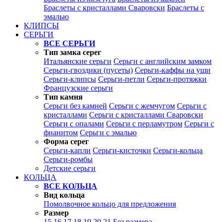
Браслеты с кристаллами Сваровски
Браслеты с
эмалью
КЛИПСЫ
СЕРЬГИ
ВСЕ СЕРЬГИ
Тип замка серег
Итальянские серьги
Серьги с английским замком
Серьги-гвоздики (пусеты)
Серьги-каффы на уши
Серьги-клипсы
Серьги-петли
Серьги-протяжки
Французские серьги
Тип камня
Серьги без камней
Серьги с жемчугом
Серьги с
кристаллами
Серьги с кристаллами Сваровски
Серьги с опалами
Серьги с перламутром
Серьги с
фианитом
Серьги с эмалью
Форма серег
Серьги-капли
Серьги-кисточки
Серьги-кольца
Серьги-ромбы
Детские серьги
КОЛЬЦА
ВСЕ КОЛЬЦА
Вид кольца
Помолвочное кольцо для предложения
Размер
15
16
17
18
19
20
21
Без размера