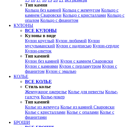
Тип камня
Кольца без камней
Кольца с жемчугом
Кольцо с
камнем Сваровски
Кольцо с кристаллами
Кольцо с
опалом
Кольцо с фианитом
КУЛОНЫ
ВСЕ КУЛОНЫ
Кулоны в виде
Кулон круглый
Кулон любимой
Кулон
мусульманский
Кулон с надписью
Кулон-сердце
Кулон-цветок
Тип камней
Кулон без камней
Кулон с камнем Сваровски
Кулон с камнями
Кулон с перламутром
Кулон с
фианитом
Кулон с эмалью
КОЛЬЕ
ВСЕ КОЛЬЕ
Стиль колье
Жемчужное ожерелье
Колье для невесты
Колье-
галстук
Колье-чокер
Тип камней
Колье из жемчуга
Колье из камней Сваровски
Колье с кристаллами
Колье с опалами
Колье с
фианитами
БРОШИ