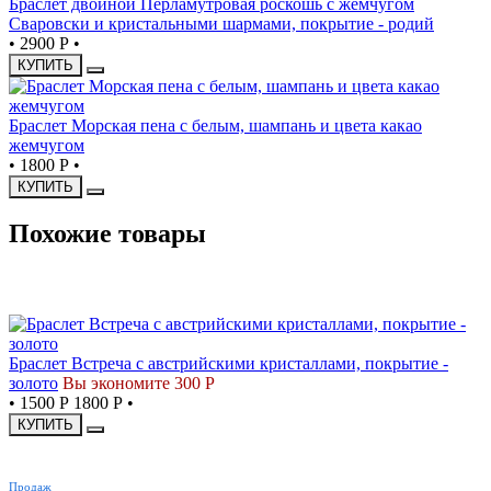
Браслет двойной Перламутровая роскошь с жемчугом
Сваровски и кристальными шармами, покрытие - родий
•
2900 Р
•
КУПИТЬ
Браслет Морская пена с белым, шампань и цвета какао
жемчугом
•
1800 Р
•
КУПИТЬ
Похожие товары
СКИДКА
Браслет Встреча с австрийскими кристаллами, покрытие -
золото
Вы экономите 300 Р
•
1500 Р
1800 Р
•
КУПИТЬ
ХИТ
Продаж