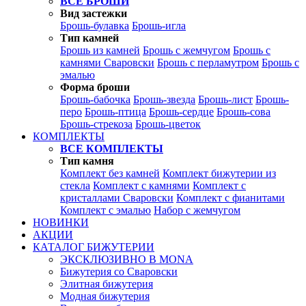
ВСЕ БРОШИ
Вид застежки
Брошь-булавка
Брошь-игла
Тип камней
Брошь из камней
Брошь с жемчугом
Брошь с
камнями Сваровски
Брошь с перламутром
Брошь с
эмалью
Форма броши
Брошь-бабочка
Брошь-звезда
Брошь-лист
Брошь-
перо
Брошь-птица
Брошь-сердце
Брошь-сова
Брошь-стрекоза
Брошь-цветок
КОМПЛЕКТЫ
ВСЕ КОМПЛЕКТЫ
Тип камня
Комплект без камней
Комплект бижутерии из
стекла
Комплект с камнями
Комплект с
кристаллами Сваровски
Комплект с фианитами
Комплект с эмалью
Набор с жемчугом
НОВИНКИ
АКЦИИ
КАТАЛОГ БИЖУТЕРИИ
ЭКСКЛЮЗИВНО В MONA
Бижутерия со Сваровски
Элитная бижутерия
Модная бижутерия