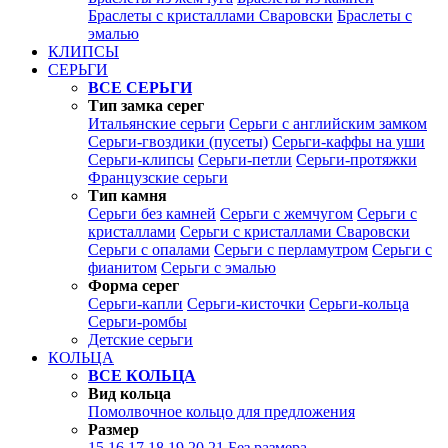
Браслеты с кристаллами Сваровски
Браслеты с
эмалью
КЛИПСЫ
СЕРЬГИ
ВСЕ СЕРЬГИ
Тип замка серег
Итальянские серьги
Серьги с английским замком
Серьги-гвоздики (пусеты)
Серьги-каффы на уши
Серьги-клипсы
Серьги-петли
Серьги-протяжки
Французские серьги
Тип камня
Серьги без камней
Серьги с жемчугом
Серьги с
кристаллами
Серьги с кристаллами Сваровски
Серьги с опалами
Серьги с перламутром
Серьги с
фианитом
Серьги с эмалью
Форма серег
Серьги-капли
Серьги-кисточки
Серьги-кольца
Серьги-ромбы
Детские серьги
КОЛЬЦА
ВСЕ КОЛЬЦА
Вид кольца
Помолвочное кольцо для предложения
Размер
15
16
17
18
19
20
21
Без размера