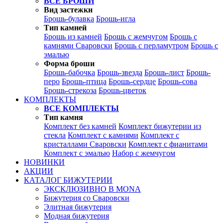
ВСЕ БРОШИ
Вид застежки
Брошь-булавка
Брошь-игла
Тип камней
Брошь из камней
Брошь с жемчугом
Брошь с
камнями Сваровски
Брошь с перламутром
Брошь с
эмалью
Форма броши
Брошь-бабочка
Брошь-звезда
Брошь-лист
Брошь-
перо
Брошь-птица
Брошь-сердце
Брошь-сова
Брошь-стрекоза
Брошь-цветок
КОМПЛЕКТЫ
ВСЕ КОМПЛЕКТЫ
Тип камня
Комплект без камней
Комплект бижутерии из
стекла
Комплект с камнями
Комплект с
кристаллами Сваровски
Комплект с фианитами
Комплект с эмалью
Набор с жемчугом
НОВИНКИ
АКЦИИ
КАТАЛОГ БИЖУТЕРИИ
ЭКСКЛЮЗИВНО В MONA
Бижутерия со Сваровски
Элитная бижутерия
Модная бижутерия