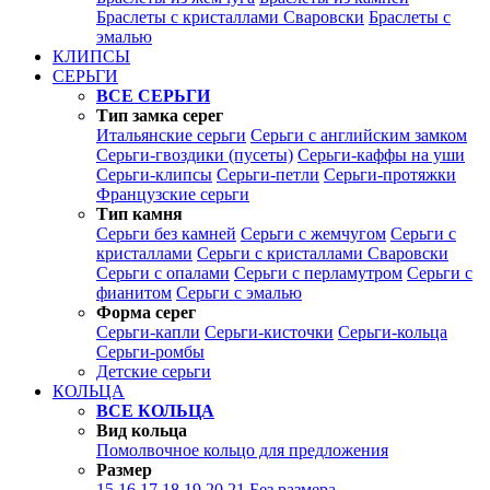
Браслеты с кристаллами Сваровски
Браслеты с
эмалью
КЛИПСЫ
СЕРЬГИ
ВСЕ СЕРЬГИ
Тип замка серег
Итальянские серьги
Серьги с английским замком
Серьги-гвоздики (пусеты)
Серьги-каффы на уши
Серьги-клипсы
Серьги-петли
Серьги-протяжки
Французские серьги
Тип камня
Серьги без камней
Серьги с жемчугом
Серьги с
кристаллами
Серьги с кристаллами Сваровски
Серьги с опалами
Серьги с перламутром
Серьги с
фианитом
Серьги с эмалью
Форма серег
Серьги-капли
Серьги-кисточки
Серьги-кольца
Серьги-ромбы
Детские серьги
КОЛЬЦА
ВСЕ КОЛЬЦА
Вид кольца
Помолвочное кольцо для предложения
Размер
15
16
17
18
19
20
21
Без размера