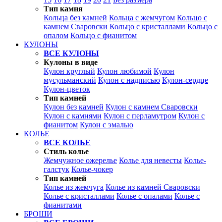
Тип камня
Кольца без камней
Кольца с жемчугом
Кольцо с
камнем Сваровски
Кольцо с кристаллами
Кольцо с
опалом
Кольцо с фианитом
КУЛОНЫ
ВСЕ КУЛОНЫ
Кулоны в виде
Кулон круглый
Кулон любимой
Кулон
мусульманский
Кулон с надписью
Кулон-сердце
Кулон-цветок
Тип камней
Кулон без камней
Кулон с камнем Сваровски
Кулон с камнями
Кулон с перламутром
Кулон с
фианитом
Кулон с эмалью
КОЛЬЕ
ВСЕ КОЛЬЕ
Стиль колье
Жемчужное ожерелье
Колье для невесты
Колье-
галстук
Колье-чокер
Тип камней
Колье из жемчуга
Колье из камней Сваровски
Колье с кристаллами
Колье с опалами
Колье с
фианитами
БРОШИ