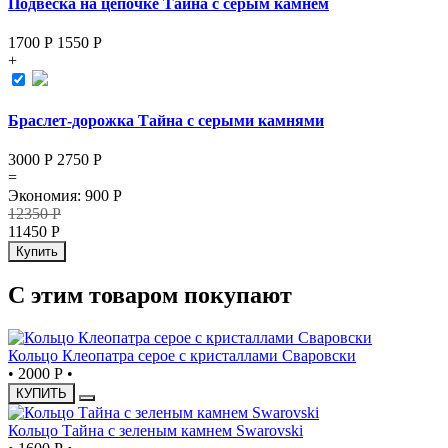
Подвеска на цепочке Тайна с серым камнем
1700 Р
1550
Р
+
Браслет-дорожка Тайна с серыми камнями
3000 Р
2750
Р
=
Экономия
:
900
Р
12350
Р
11450
Р
Купить
С этим товаром покупают
Кольцо Клеопатра серое с кристаллами Сваровски
•
2000 Р
•
КУПИТЬ
Кольцо Тайна с зеленым камнем Swarovski