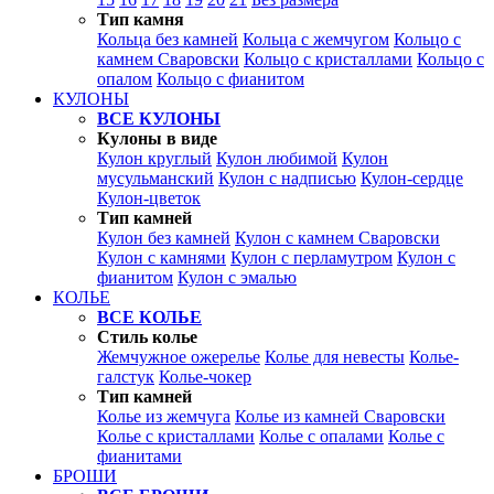
Тип камня
Кольца без камней
Кольца с жемчугом
Кольцо с
камнем Сваровски
Кольцо с кристаллами
Кольцо с
опалом
Кольцо с фианитом
КУЛОНЫ
ВСЕ КУЛОНЫ
Кулоны в виде
Кулон круглый
Кулон любимой
Кулон
мусульманский
Кулон с надписью
Кулон-сердце
Кулон-цветок
Тип камней
Кулон без камней
Кулон с камнем Сваровски
Кулон с камнями
Кулон с перламутром
Кулон с
фианитом
Кулон с эмалью
КОЛЬЕ
ВСЕ КОЛЬЕ
Стиль колье
Жемчужное ожерелье
Колье для невесты
Колье-
галстук
Колье-чокер
Тип камней
Колье из жемчуга
Колье из камней Сваровски
Колье с кристаллами
Колье с опалами
Колье с
фианитами
БРОШИ