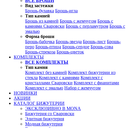
ВСЕ БРОШИ
Вид застежки
Брошь-булавка
Брошь-игла
Тип камней
Брошь из камней
Брошь с жемчугом
Брошь с
камнями Сваровски
Брошь с перламутром
Брошь с
эмалью
Форма броши
Брошь-бабочка
Брошь-звезда
Брошь-лист
Брошь-
перо
Брошь-птица
Брошь-сердце
Брошь-сова
Брошь-стрекоза
Брошь-цветок
КОМПЛЕКТЫ
ВСЕ КОМПЛЕКТЫ
Тип камня
Комплект без камней
Комплект бижутерии из
стекла
Комплект с камнями
Комплект с
кристаллами Сваровски
Комплект с фианитами
Комплект с эмалью
Набор с жемчугом
НОВИНКИ
АКЦИИ
КАТАЛОГ БИЖУТЕРИИ
ЭКСКЛЮЗИВНО В MONA
Бижутерия со Сваровски
Элитная бижутерия
Модная бижутерия