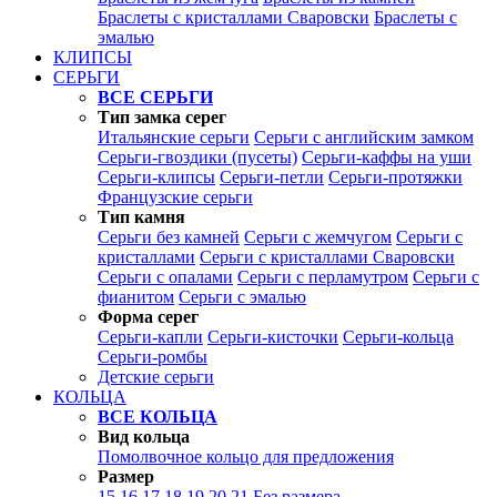
Браслеты с кристаллами Сваровски
Браслеты с
эмалью
КЛИПСЫ
СЕРЬГИ
ВСЕ СЕРЬГИ
Тип замка серег
Итальянские серьги
Серьги с английским замком
Серьги-гвоздики (пусеты)
Серьги-каффы на уши
Серьги-клипсы
Серьги-петли
Серьги-протяжки
Французские серьги
Тип камня
Серьги без камней
Серьги с жемчугом
Серьги с
кристаллами
Серьги с кристаллами Сваровски
Серьги с опалами
Серьги с перламутром
Серьги с
фианитом
Серьги с эмалью
Форма серег
Серьги-капли
Серьги-кисточки
Серьги-кольца
Серьги-ромбы
Детские серьги
КОЛЬЦА
ВСЕ КОЛЬЦА
Вид кольца
Помолвочное кольцо для предложения
Размер
15
16
17
18
19
20
21
Без размера