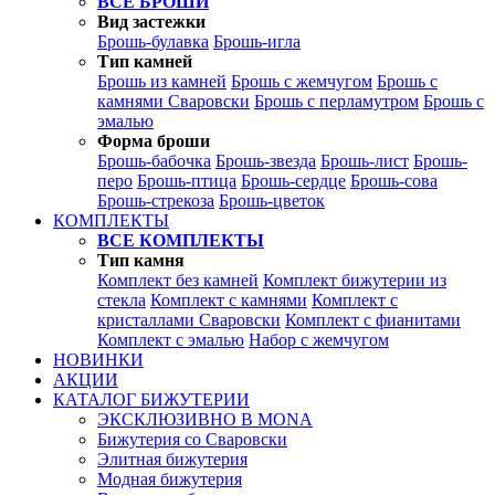
ВСЕ БРОШИ
Вид застежки
Брошь-булавка
Брошь-игла
Тип камней
Брошь из камней
Брошь с жемчугом
Брошь с
камнями Сваровски
Брошь с перламутром
Брошь с
эмалью
Форма броши
Брошь-бабочка
Брошь-звезда
Брошь-лист
Брошь-
перо
Брошь-птица
Брошь-сердце
Брошь-сова
Брошь-стрекоза
Брошь-цветок
КОМПЛЕКТЫ
ВСЕ КОМПЛЕКТЫ
Тип камня
Комплект без камней
Комплект бижутерии из
стекла
Комплект с камнями
Комплект с
кристаллами Сваровски
Комплект с фианитами
Комплект с эмалью
Набор с жемчугом
НОВИНКИ
АКЦИИ
КАТАЛОГ БИЖУТЕРИИ
ЭКСКЛЮЗИВНО В MONA
Бижутерия со Сваровски
Элитная бижутерия
Модная бижутерия