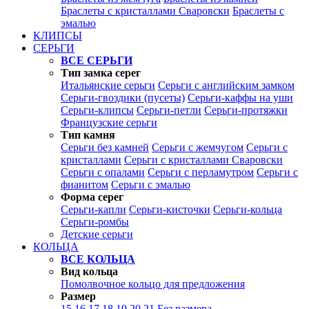
Браслеты с кристаллами Сваровски
Браслеты с
эмалью
КЛИПСЫ
СЕРЬГИ
ВСЕ СЕРЬГИ
Тип замка серег
Итальянские серьги
Серьги с английским замком
Серьги-гвоздики (пусеты)
Серьги-каффы на уши
Серьги-клипсы
Серьги-петли
Серьги-протяжки
Французские серьги
Тип камня
Серьги без камней
Серьги с жемчугом
Серьги с
кристаллами
Серьги с кристаллами Сваровски
Серьги с опалами
Серьги с перламутром
Серьги с
фианитом
Серьги с эмалью
Форма серег
Серьги-капли
Серьги-кисточки
Серьги-кольца
Серьги-ромбы
Детские серьги
КОЛЬЦА
ВСЕ КОЛЬЦА
Вид кольца
Помолвочное кольцо для предложения
Размер
15
16
17
18
19
20
21
Без размера