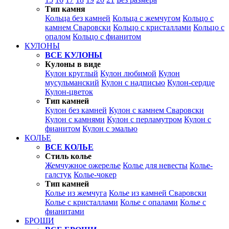
Тип камня
Кольца без камней
Кольца с жемчугом
Кольцо с
камнем Сваровски
Кольцо с кристаллами
Кольцо с
опалом
Кольцо с фианитом
КУЛОНЫ
ВСЕ КУЛОНЫ
Кулоны в виде
Кулон круглый
Кулон любимой
Кулон
мусульманский
Кулон с надписью
Кулон-сердце
Кулон-цветок
Тип камней
Кулон без камней
Кулон с камнем Сваровски
Кулон с камнями
Кулон с перламутром
Кулон с
фианитом
Кулон с эмалью
КОЛЬЕ
ВСЕ КОЛЬЕ
Стиль колье
Жемчужное ожерелье
Колье для невесты
Колье-
галстук
Колье-чокер
Тип камней
Колье из жемчуга
Колье из камней Сваровски
Колье с кристаллами
Колье с опалами
Колье с
фианитами
БРОШИ