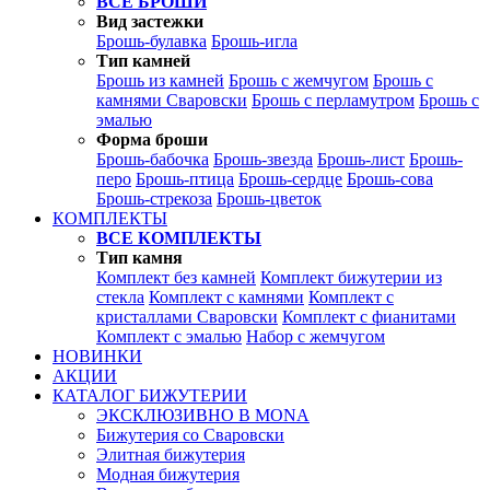
ВСЕ БРОШИ
Вид застежки
Брошь-булавка
Брошь-игла
Тип камней
Брошь из камней
Брошь с жемчугом
Брошь с
камнями Сваровски
Брошь с перламутром
Брошь с
эмалью
Форма броши
Брошь-бабочка
Брошь-звезда
Брошь-лист
Брошь-
перо
Брошь-птица
Брошь-сердце
Брошь-сова
Брошь-стрекоза
Брошь-цветок
КОМПЛЕКТЫ
ВСЕ КОМПЛЕКТЫ
Тип камня
Комплект без камней
Комплект бижутерии из
стекла
Комплект с камнями
Комплект с
кристаллами Сваровски
Комплект с фианитами
Комплект с эмалью
Набор с жемчугом
НОВИНКИ
АКЦИИ
КАТАЛОГ БИЖУТЕРИИ
ЭКСКЛЮЗИВНО В MONA
Бижутерия со Сваровски
Элитная бижутерия
Модная бижутерия