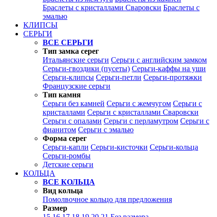
Браслеты с кристаллами Сваровски
Браслеты с
эмалью
КЛИПСЫ
СЕРЬГИ
ВСЕ СЕРЬГИ
Тип замка серег
Итальянские серьги
Серьги с английским замком
Серьги-гвоздики (пусеты)
Серьги-каффы на уши
Серьги-клипсы
Серьги-петли
Серьги-протяжки
Французские серьги
Тип камня
Серьги без камней
Серьги с жемчугом
Серьги с
кристаллами
Серьги с кристаллами Сваровски
Серьги с опалами
Серьги с перламутром
Серьги с
фианитом
Серьги с эмалью
Форма серег
Серьги-капли
Серьги-кисточки
Серьги-кольца
Серьги-ромбы
Детские серьги
КОЛЬЦА
ВСЕ КОЛЬЦА
Вид кольца
Помолвочное кольцо для предложения
Размер
15
16
17
18
19
20
21
Без размера