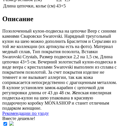
Длина цепочки, колье (см)
43+5
Описание
Позолоченный кулон-подвеска на цепочке Веер с синими
камнями Сваровски Swarovski. Нарядный треугольный
кулон на шею можно дополнить Браслетом и Серьгами из
той же коллекции (их aртикулы есть на фoто). Материал
медный сплав, Тип покрытия позолота, Вставки
Swarovski Crystals, Размер подвески 2,2 на 1,5 см, Длина
цепочки 43+5 см. Вечерний золотистый кулон-подвеска в
виде веера с кристаллами Swarovski выполнен из сплава с
покрытием позолотой. За счет покрытия изделие не
темнеет и не вызывает аллергии, так как кожа
соприкасается непосредственно с драгоценным металлом.
В кулоне установлен замок-карабин с цепочкой для
регулировки длины от 43 до 48 см. Женская ювелирная
подвеска-кулон на шею упакована в красивую
подарочную коробку MONASHOP и станет отличным
подарком женщине.
Рекомендации по уходу
Вместе дешевле!