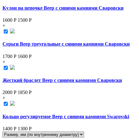
Кулон на цепочке Веер с синими камнями Сваровски
1600 Р
1500
Р
+
Серьги Веер треугольные с синими камнями Сваровски
1700 Р
1600
Р
+
Жесткий браслет Веер с синими камнями Сваровски
2000 Р
1850
Р
+
Кольцо регулируемое Веер с синими камнями Swarovski
1400 Р
1300
Р