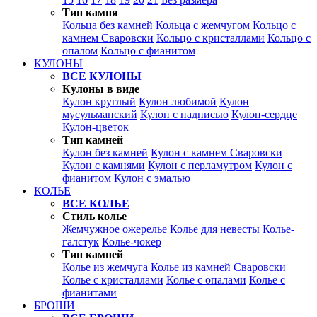
Тип камня
Кольца без камней
Кольца с жемчугом
Кольцо с
камнем Сваровски
Кольцо с кристаллами
Кольцо с
опалом
Кольцо с фианитом
КУЛОНЫ
ВСЕ КУЛОНЫ
Кулоны в виде
Кулон круглый
Кулон любимой
Кулон
мусульманский
Кулон с надписью
Кулон-сердце
Кулон-цветок
Тип камней
Кулон без камней
Кулон с камнем Сваровски
Кулон с камнями
Кулон с перламутром
Кулон с
фианитом
Кулон с эмалью
КОЛЬЕ
ВСЕ КОЛЬЕ
Стиль колье
Жемчужное ожерелье
Колье для невесты
Колье-
галстук
Колье-чокер
Тип камней
Колье из жемчуга
Колье из камней Сваровски
Колье с кристаллами
Колье с опалами
Колье с
фианитами
БРОШИ