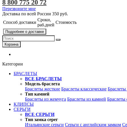
8 800 775 20 72
Перезвоните мне
Доставка по всей России
350 руб.
Сроки,
Способ доставки
Стоимость
раб.дней
Подробнее о доставке
Корзина
Категории
БРАСЛЕТЫ
ВСЕ БРАСЛЕТЫ
Модель браслета
Браслеты жесткие
Браслеты классические
Браслеты
Тип камней
Браслеты из жемчуга
Браслеты из камней
Браслеты 
КЛИПСЫ
СЕРЬГИ
ВСЕ СЕРЬГИ
Тип замка серег
Итальянские серьги
Серьги с английским замком
Се