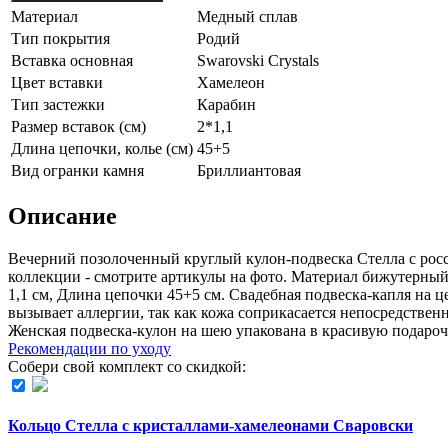
Материал
Медный сплав
Тип покрытия
Родий
Вставка основная
Swarovski Crystals
Цвет вставки
Хамелеон
Тип застежки
Карабин
Размер вставок (см)
2*1,1
Длина цепочки, колье (см)
45+5
Вид огранки камня
Бриллиантовая
Описание
Вечерний позолоченный круглый кулон-подвеска Стелла с рос
коллекции - смотрите артикулы на фото. Материал бижутерный 
1,1 см, Длина цепочки 45+5 см. Свадебная подвеска-капля на ц
вызывает аллергии, так как кожа соприкасается непосредствен
Женская подвеска-кулон на шею упакована в красивую подар
Рекомендации по уходу
Собери свой комплект со скидкой:
Кольцо Стелла с кристаллами-хамелеонами Сваровски