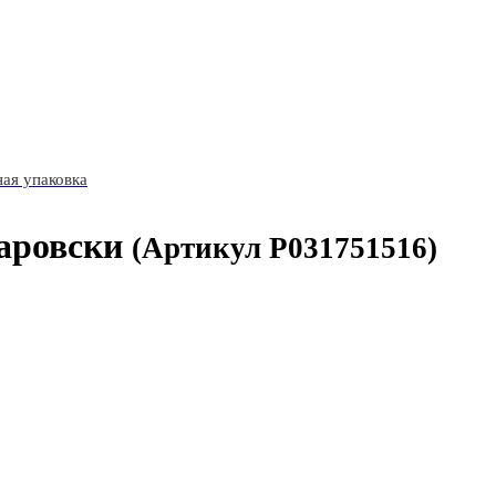
ая упаковка
аровски
(Артикул P031751516)