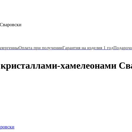
 Сваровски
ллергенны
Оплата при получении
Гарантия на изделия 1 год
Подарочн
с кристаллами-хамелеонами Св