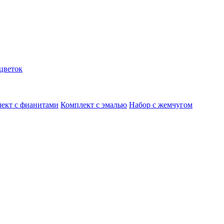
цветок
ект с фианитами
Комплект с эмалью
Набор с жемчугом