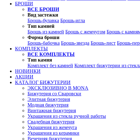
БРОШИ
ВСЕ БРОШИ
Вид застежки
Брошь-булавка
Брошь-игла
Тип камней
Брошь из камней
Брошь с жемчугом
Брошь с камня
Форма броши
Брошь-бабочка
Брошь-звезда
Брошь-лист
Брошь-пер
КОМПЛЕКТЫ
ВСЕ КОМПЛЕКТЫ
Тип камня
Комплект без камней
Комплект бижутерии из стекл
НОВИНКИ
АКЦИИ
КАТАЛОГ БИЖУТЕРИИ
ЭКСКЛЮЗИВНО В MONA
Бижутерия со Сваровски
Элитная бижутерия
Модная бижутерия
Винтажная бижутерия
Украшения из стекла ручной работы
Свадебная бижутерия
Украшения из жемчуга
Украшения из керамики
Вечерняя бижутерия