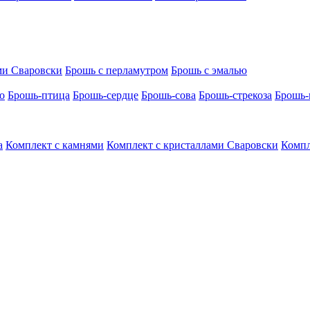
ми Сваровски
Брошь с перламутром
Брошь с эмалью
о
Брошь-птица
Брошь-сердце
Брошь-сова
Брошь-стрекоза
Брошь-
а
Комплект с камнями
Комплект с кристаллами Сваровски
Компл