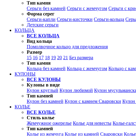
Тип камня
Серьги без камней
Серьги с жемчугом
Серьги с кр
Форма серег
Серьги-капли
Серьги-кисточки
Серьги-кольца
Серь
Детские серьги
КОЛЬЦА
ВСЕ КОЛЬЦА
Вид кольца
Помолвочное кольцо для предложения
Размер
15
16
17
18
19
20
21
Без размера
Тип камня
Кольца без камней
Кольца с жемчугом
Кольцо с ка
КУЛОНЫ
ВСЕ КУЛОНЫ
Кулоны в виде
Кулон круглый
Кулон любимой
Кулон мусульманск
Тип камней
Кулон без камней
Кулон с камнем Сваровски
Кулон
КОЛЬЕ
ВСЕ КОЛЬЕ
Стиль колье
Жемчужное ожерелье
Колье для невесты
Колье-галс
Тип камней
Колье из жемчуга
Колье из камней Сваровски
Колье