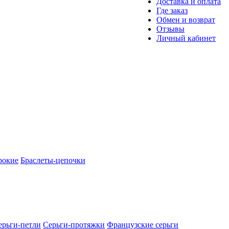
Доставка и оплата
Где заказ
Обмен и возврат
Отзывы
Личный кабинет
рокие
Браслеты-цепочки
ерьги-петли
Серьги-протяжки
Французские серьги