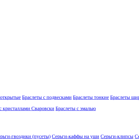
 открытые
Браслеты с подвесками
Браслеты тонкие
Браслеты ши
с кристаллами Сваровски
Браслеты с эмалью
рьги-гвоздики (пусеты)
Серьги-каффы на уши
Серьги-клипсы
С