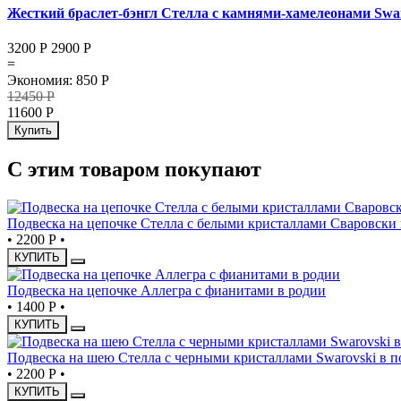
Жесткий браслет-бэнгл Стелла с камнями-хамелеонами Swa
3200 Р
2900
Р
=
Экономия
:
850
Р
12450
Р
11600
Р
Купить
С этим товаром покупают
Подвеска на цепочке Стелла с белыми кристаллами Сваровски 
•
2200 Р
•
КУПИТЬ
Подвеска на цепочке Аллегра с фианитами в родии
•
1400 Р
•
КУПИТЬ
Подвеска на шею Стелла с черными кристаллами Swarovski в п
•
2200 Р
•
КУПИТЬ