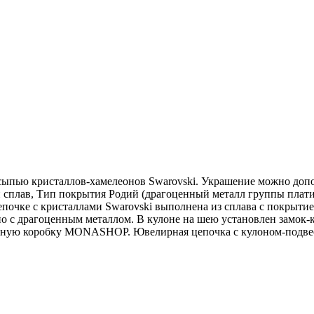
сыпью кристаллов-хамелеонов Swarovski. Украшение можно доп
сплав, Тип покрытия Родий (драгоценный металл группы платино
епочке с кристаллами Swarovski выполнена из сплава с покрытие
но с драгоценным металлом. В кулоне на шею установлен замок-к
очную коробку MONASHOP. Ювелирная цепочка с кулоном-подве