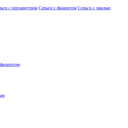
рьги с перламутром
Серьги с фианитом
Серьги с эмалью
 фианитом
лью