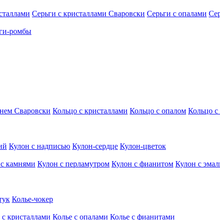
исталлами
Серьги с кристаллами Сваровски
Серьги с опалами
Се
ги-ромбы
мнем Сваровски
Кольцо с кристаллами
Кольцо с опалом
Кольцо с
ий
Кулон с надписью
Кулон-сердце
Кулон-цветок
 с камнями
Кулон с перламутром
Кулон с фианитом
Кулон с эма
тук
Колье-чокер
 с кристаллами
Колье с опалами
Колье с фианитами