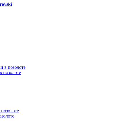
rovski
в позолоте
озолоте