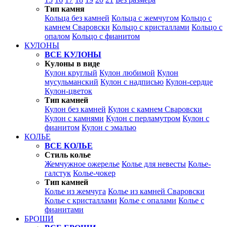
Тип камня
Кольца без камней
Кольца с жемчугом
Кольцо с
камнем Сваровски
Кольцо с кристаллами
Кольцо с
опалом
Кольцо с фианитом
КУЛОНЫ
ВСЕ КУЛОНЫ
Кулоны в виде
Кулон круглый
Кулон любимой
Кулон
мусульманский
Кулон с надписью
Кулон-сердце
Кулон-цветок
Тип камней
Кулон без камней
Кулон с камнем Сваровски
Кулон с камнями
Кулон с перламутром
Кулон с
фианитом
Кулон с эмалью
КОЛЬЕ
ВСЕ КОЛЬЕ
Стиль колье
Жемчужное ожерелье
Колье для невесты
Колье-
галстук
Колье-чокер
Тип камней
Колье из жемчуга
Колье из камней Сваровски
Колье с кристаллами
Колье с опалами
Колье с
фианитами
БРОШИ