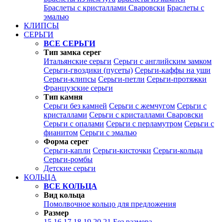
Браслеты с кристаллами Сваровски
Браслеты с
эмалью
КЛИПСЫ
СЕРЬГИ
ВСЕ СЕРЬГИ
Тип замка серег
Итальянские серьги
Серьги с английским замком
Серьги-гвоздики (пусеты)
Серьги-каффы на уши
Серьги-клипсы
Серьги-петли
Серьги-протяжки
Французские серьги
Тип камня
Серьги без камней
Серьги с жемчугом
Серьги с
кристаллами
Серьги с кристаллами Сваровски
Серьги с опалами
Серьги с перламутром
Серьги с
фианитом
Серьги с эмалью
Форма серег
Серьги-капли
Серьги-кисточки
Серьги-кольца
Серьги-ромбы
Детские серьги
КОЛЬЦА
ВСЕ КОЛЬЦА
Вид кольца
Помолвочное кольцо для предложения
Размер
15
16
17
18
19
20
21
Без размера