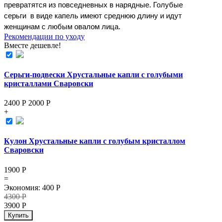
превратятся из повседневных в нарядные. Голубые 
серьги  в виде капель имеют среднюю длину и идут 
женщинам с любым овалом лица. 
Рекомендации по уходу
Вместе дешевле!
Серьги-подвески Хрустальные капли с голубыми
кристаллами Сваровски
2400 Р
2000
Р
+
Кулон Хрустальные капли с голубым кристаллом
Сваровски
1900
Р
=
Экономия
:
400
Р
4300
Р
3900
Р
Купить