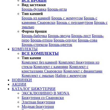
ВСЕ БРОШИ
Вид застежки
Брошь-булавка
Брошь-игла
Тип камней
Брошь из камней
Брошь с жемчугом
Брошь с
камнями Сваровски
Брошь с перламутром
Брошь с
эмалью
Форма броши
Брошь-бабочка
Брошь-звезда
Брошь-лист
Брошь-
перо
Брошь-птица
Брошь-сердце
Брошь-сова
Брошь-стрекоза
Брошь-цветок
КОМПЛЕКТЫ
ВСЕ КОМПЛЕКТЫ
Тип камня
Комплект без камней
Комплект бижутерии из
стекла
Комплект с камнями
Комплект с
кристаллами Сваровски
Комплект с фианитами
Комплект с эмалью
Набор с жемчугом
НОВИНКИ
АКЦИИ
КАТАЛОГ БИЖУТЕРИИ
ЭКСКЛЮЗИВНО В MONA
Бижутерия со Сваровски
Элитная бижутерия
Модная бижутерия