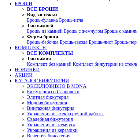
БРОШИ
ВСЕ БРОШИ
Вид застежки
Брошь-булавка
Брошь-игла
Тип камней
Брошь из камней
Брошь с жемчугом
Брошь с камня
Форма броши
Брошь-бабочка
Брошь-звезда
Брошь-лист
Брошь-пер
КОМПЛЕКТЫ
ВСЕ КОМПЛЕКТЫ
Тип камня
Комплект без камней
Комплект бижутерии из стекл
НОВИНКИ
АКЦИИ
КАТАЛОГ БИЖУТЕРИИ
ЭКСКЛЮЗИВНО В MONA
Бижутерия со Сваровски
Элитная бижутерия
Модная бижутерия
Винтажная бижутерия
Украшения из стекла ручной работы
Свадебная бижутерия
Украшения из жемчуга
Украшения из керамики
Вечерняя бижутерия