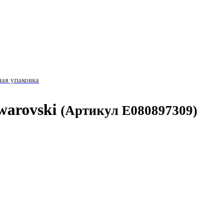
ая упаковка
warovski
(Артикул E080897309)