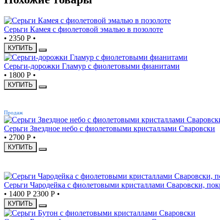
Серьги Камея с фиолетовой эмалью в позолоте
•
2350 Р
•
КУПИТЬ
Серьги-дорожки Гламур с фиолетовыми фианитами
•
1800 Р
•
КУПИТЬ
ХИТ
Продаж
Серьги Звездное небо с фиолетовыми кристаллами Сваровски
•
2700 Р
•
КУПИТЬ
СКИДКА
Серьги Чародейка с фиолетовыми кристаллами Сваровски, покр
•
1400 Р
2300 Р
•
КУПИТЬ