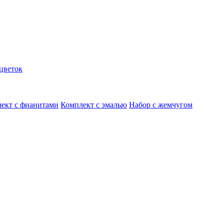
цветок
ект с фианитами
Комплект с эмалью
Набор с жемчугом