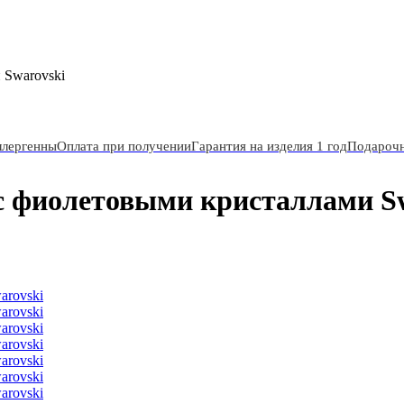
 Swarovski
ллергенны
Оплата при получении
Гарантия на изделия 1 год
Подарочн
с фиолетовыми кристаллами S