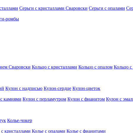
исталлами
Серьги с кристаллами Сваровски
Серьги с опалами
Се
ги-ромбы
мнем Сваровски
Кольцо с кристаллами
Кольцо с опалом
Кольцо с
ий
Кулон с надписью
Кулон-сердце
Кулон-цветок
 с камнями
Кулон с перламутром
Кулон с фианитом
Кулон с эма
тук
Колье-чокер
 с кристаллами
Колье с опалами
Колье с фианитами