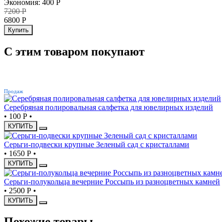
Экономия
:
400
Р
7200
Р
6800
Р
Купить
С этим товаром покупают
ХИТ
Продаж
Серебряная полировальная салфетка для ювелирных изделий
•
100 Р
•
КУПИТЬ
Серьги-подвески крупные Зеленый сад с кристаллами
•
1650 Р
•
КУПИТЬ
Серьги-полукольца вечерние Россыпь из разноцветных камней
•
2500 Р
•
КУПИТЬ
Похожие товары