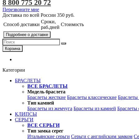
8 800 775 20 72
Перезвоните мне
Доставка по всей России
350 руб.
Сроки,
Способ доставки
Стоимость
раб.дней
Подробнее о доставке
Корзина
Категории
БРАСЛЕТЫ
ВСЕ БРАСЛЕТЫ
Модель браслета
Браслеты жесткие
Браслеты классические
Браслеты
Тип камней
Браслеты из жемчуга
Браслеты из камней
Браслеты 
КЛИПСЫ
СЕРЬГИ
ВСЕ СЕРЬГИ
Тип замка серег
Итальянские серьги
Серьги с английским замком
Се