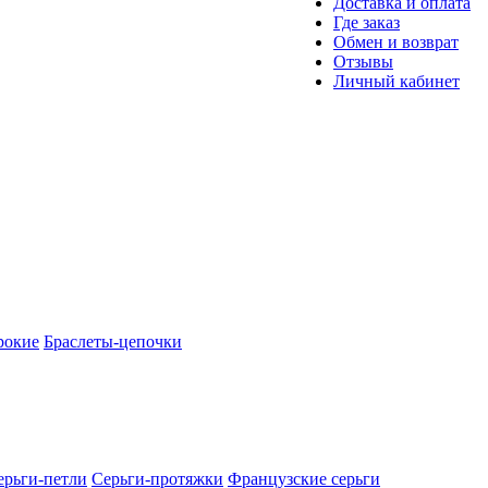
Доставка и оплата
Где заказ
Обмен и возврат
Отзывы
Личный кабинет
рокие
Браслеты-цепочки
ерьги-петли
Серьги-протяжки
Французские серьги