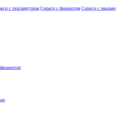
рьги с перламутром
Серьги с фианитом
Серьги с эмалью
 фианитом
лью