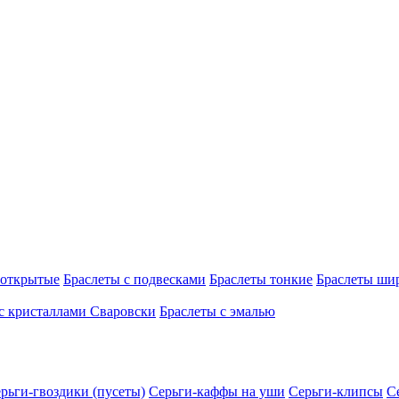
 открытые
Браслеты с подвесками
Браслеты тонкие
Браслеты ши
с кристаллами Сваровски
Браслеты с эмалью
рьги-гвоздики (пусеты)
Серьги-каффы на уши
Серьги-клипсы
С