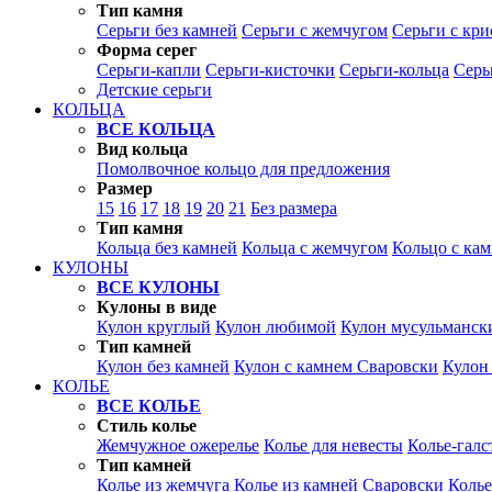
Тип камня
Серьги без камней
Серьги с жемчугом
Серьги с кр
Форма серег
Серьги-капли
Серьги-кисточки
Серьги-кольца
Серь
Детские серьги
КОЛЬЦА
ВСЕ КОЛЬЦА
Вид кольца
Помолвочное кольцо для предложения
Размер
15
16
17
18
19
20
21
Без размера
Тип камня
Кольца без камней
Кольца с жемчугом
Кольцо с ка
КУЛОНЫ
ВСЕ КУЛОНЫ
Кулоны в виде
Кулон круглый
Кулон любимой
Кулон мусульманск
Тип камней
Кулон без камней
Кулон с камнем Сваровски
Кулон
КОЛЬЕ
ВСЕ КОЛЬЕ
Стиль колье
Жемчужное ожерелье
Колье для невесты
Колье-галс
Тип камней
Колье из жемчуга
Колье из камней Сваровски
Колье