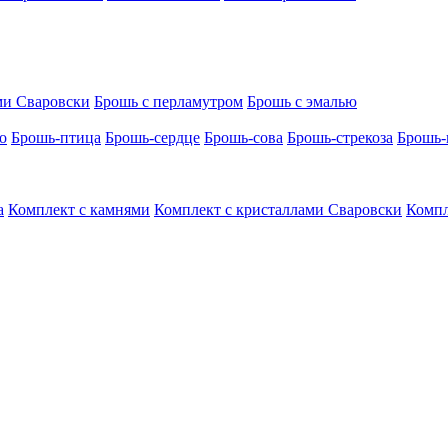
ми Сваровски
Брошь с перламутром
Брошь с эмалью
о
Брошь-птица
Брошь-сердце
Брошь-сова
Брошь-стрекоза
Брошь-
а
Комплект с камнями
Комплект с кристаллами Сваровски
Компл