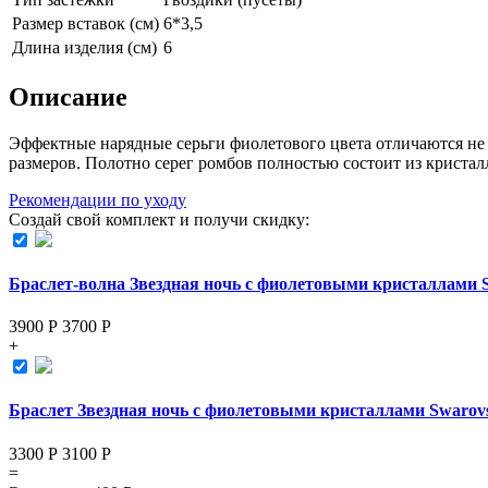
Размер вставок (см)
6*3,5
Длина изделия (см)
6
Описание
Эффектные нарядные серьги фиолетового цвета отличаются не
размеров. Полотно серег ромбов полностью состоит из криста
Рекомендации по уходу
Создай свой комплект и получи скидку:
Браслет-волна Звездная ночь с фиолетовыми кристаллами 
3900 Р
3700
Р
+
Браслет Звездная ночь с фиолетовыми кристаллами Swarov
3300 Р
3100
Р
=