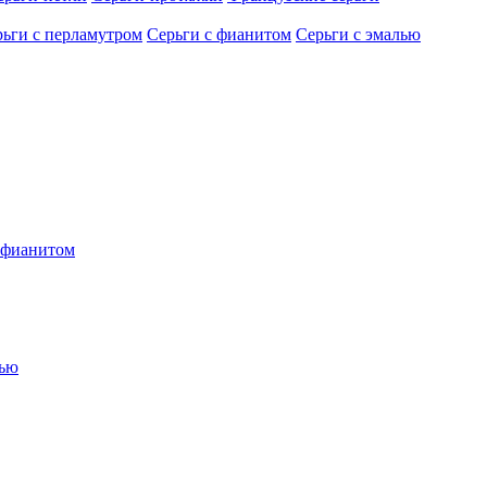
рьги с перламутром
Серьги с фианитом
Серьги с эмалью
 фианитом
лью