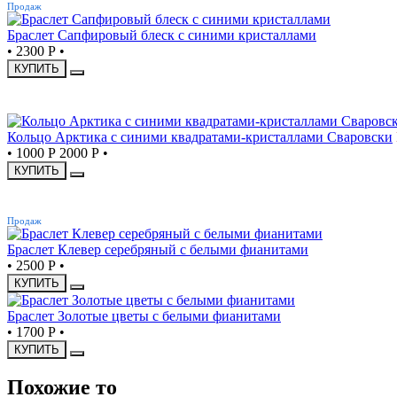
Продаж
Браслет Сапфировый блеск с синими кристаллами
•
2300 Р
•
КУПИТЬ
СКИДКА
Кольцо Арктика с синими квадратами-кристаллами Сваровски
•
1000 Р
2000 Р
•
КУПИТЬ
ХИТ
Продаж
Браслет Клевер серебряный с белыми фианитами
•
2500 Р
•
КУПИТЬ
Браслет Золотые цветы с белыми фианитами
•
1700 Р
•
КУПИТЬ
Похожие то