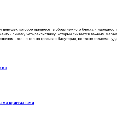
 девушек, которое привнесет в образ немного блеска и нарядности
ементу - синему четырехлистнику, который считается важным магич
стником - это не только красивая бижутерия, но также талисман уд
вски
ными кристаллами