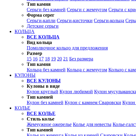
Тип камня
Серьги без камней
Серьги с жемчугом
Серьги с кр
Форма серег
Серьги-капли
Серьги-кисточки
Серьги-кольца
Серь
Детские серьги
КОЛЬЦА
ВСЕ КОЛЬЦА
Вид кольца
Помолвочное кольцо для предложения
Размер
15
16
17
18
19
20
21
Без размера
Тип камня
Кольца без камней
Кольца с жемчугом
Кольцо с ка
КУЛОНЫ
ВСЕ КУЛОНЫ
Кулоны в виде
Кулон круглый
Кулон любимой
Кулон мусульманск
Тип камней
Кулон без камней
Кулон с камнем Сваровски
Кулон
КОЛЬЕ
ВСЕ КОЛЬЕ
Стиль колье
Жемчужное ожерелье
Колье для невесты
Колье-галс
Тип камней
Колье из жемчуга
Колье из камней Сваровски
Колье