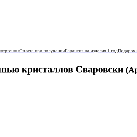
ллергенны
Оплата при получении
Гарантия на изделия 1 год
Подарочн
ыпью кристаллов Сваровски
(А