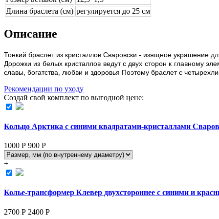
Длина браслета (см)
регулируется до 25 см
Описание
Тонкий браслет из кристаллов Сваровски - изящное украшение для
Дорожки из белых кристаллов ведут с двух сторон к главному эл
славы, богатства, любви и здоровья Поэтому браслет с четырехли
Рекомендации по уходу
Создай свой комплект по выгодной цене:
Кольцо Арктика с синими квадратами-кристаллами Сваро
1000 Р
900
Р
+
Колье-трансформер Клевер двухстороннее с синими и крас
2700 Р
2400
Р