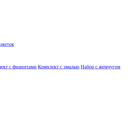
цветок
ект с фианитами
Комплект с эмалью
Набор с жемчугом