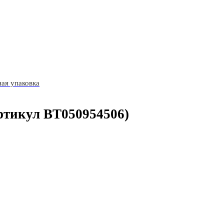
ая упаковка
ртикул BT050954506)