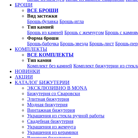
БРОШИ
ВСЕ БРОШИ
Вид застежки
Брошь-булавка
Брошь-игла
Тип камней
Брошь из камней
Брошь с жемчугом
Брошь с камня
Форма броши
Брошь-бабочка
Брошь-звезда
Брошь-лист
Брошь-пер
КОМПЛЕКТЫ
ВСЕ КОМПЛЕКТЫ
Тип камня
Комплект без камней
Комплект бижутерии из стекл
НОВИНКИ
АКЦИИ
КАТАЛОГ БИЖУТЕРИИ
ЭКСКЛЮЗИВНО В MONA
Бижутерия со Сваровски
Элитная бижутерия
Модная бижутерия
Винтажная бижутерия
Украшения из стекла ручной работы
Свадебная бижутерия
Украшения из жемчуга
Украшения из керамики
Вечерняя бижутерия