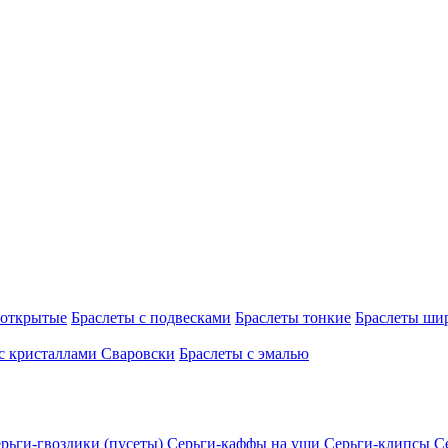
 открытые
Браслеты с подвесками
Браслеты тонкие
Браслеты ши
с кристаллами Сваровски
Браслеты с эмалью
рьги-гвоздики (пусеты)
Серьги-каффы на уши
Серьги-клипсы
С