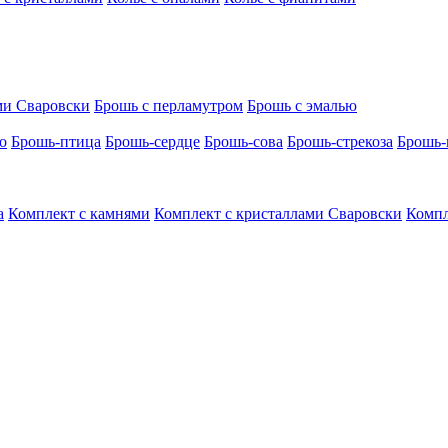
ми Сваровски
Брошь с перламутром
Брошь с эмалью
о
Брошь-птица
Брошь-сердце
Брошь-сова
Брошь-стрекоза
Брошь-
а
Комплект с камнями
Комплект с кристаллами Сваровски
Компл