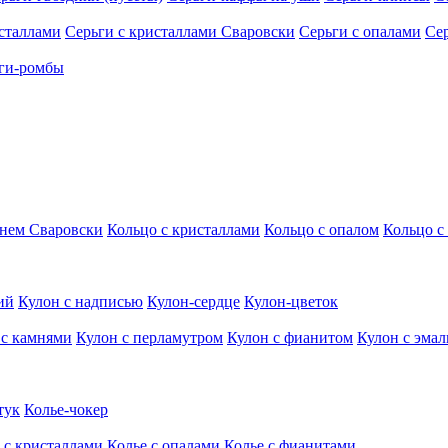
исталлами
Серьги с кристаллами Сваровски
Серьги с опалами
Се
ги-ромбы
мнем Сваровски
Кольцо с кристаллами
Кольцо с опалом
Кольцо с
ий
Кулон с надписью
Кулон-сердце
Кулон-цветок
 с камнями
Кулон с перламутром
Кулон с фианитом
Кулон с эма
тук
Колье-чокер
 с кристаллами
Колье с опалами
Колье с фианитами