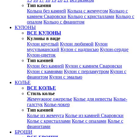
Тип камня
Кольца без камней
Кольца с жемчугом
Кольцо с
камнем Сваровски
Кольцо с кристаллами
Кольцо с
опалом
Кольцо с фианитом
КУЛОНЫ
ВСЕ КУЛОНЫ
Кулоны в виде
Кулон круглый
Кулон любимой
Кулон
мусульманский
Кулон с надписью
Кулон-сердце
Кулон-цветок
Тип камней
Кулон без камней
Кулон с камнем Сваровски
Кулон с камнями
Кулон с перламутром
Кулон с
фианитом
Кулон с эмалью
КОЛЬЕ
ВСЕ КОЛЬЕ
Стиль колье
Жемчужное ожерелье
Колье для невесты
Колье-
галстук
Колье-чокер
Тип камней
Колье из жемчуга
Колье из камней Сваровски
Колье с кристаллами
Колье с опалами
Колье с
фианитами
БРОШИ