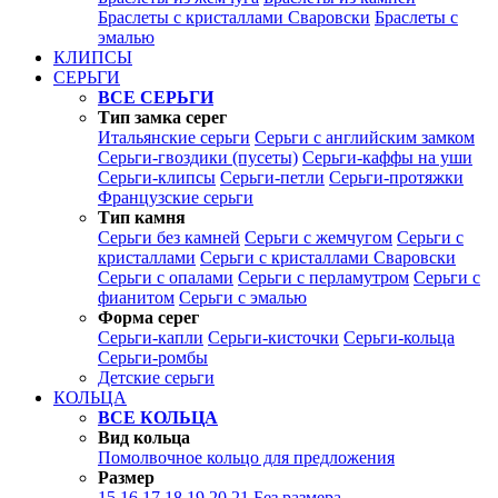
Браслеты с кристаллами Сваровски
Браслеты с
эмалью
КЛИПСЫ
СЕРЬГИ
ВСЕ СЕРЬГИ
Тип замка серег
Итальянские серьги
Серьги с английским замком
Серьги-гвоздики (пусеты)
Серьги-каффы на уши
Серьги-клипсы
Серьги-петли
Серьги-протяжки
Французские серьги
Тип камня
Серьги без камней
Серьги с жемчугом
Серьги с
кристаллами
Серьги с кристаллами Сваровски
Серьги с опалами
Серьги с перламутром
Серьги с
фианитом
Серьги с эмалью
Форма серег
Серьги-капли
Серьги-кисточки
Серьги-кольца
Серьги-ромбы
Детские серьги
КОЛЬЦА
ВСЕ КОЛЬЦА
Вид кольца
Помолвочное кольцо для предложения
Размер
15
16
17
18
19
20
21
Без размера