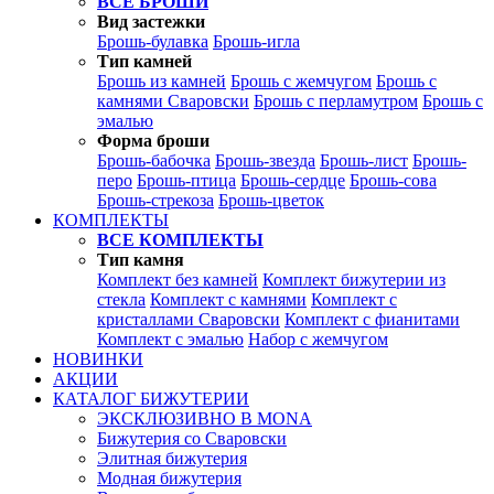
ВСЕ БРОШИ
Вид застежки
Брошь-булавка
Брошь-игла
Тип камней
Брошь из камней
Брошь с жемчугом
Брошь с
камнями Сваровски
Брошь с перламутром
Брошь с
эмалью
Форма броши
Брошь-бабочка
Брошь-звезда
Брошь-лист
Брошь-
перо
Брошь-птица
Брошь-сердце
Брошь-сова
Брошь-стрекоза
Брошь-цветок
КОМПЛЕКТЫ
ВСЕ КОМПЛЕКТЫ
Тип камня
Комплект без камней
Комплект бижутерии из
стекла
Комплект с камнями
Комплект с
кристаллами Сваровски
Комплект с фианитами
Комплект с эмалью
Набор с жемчугом
НОВИНКИ
АКЦИИ
КАТАЛОГ БИЖУТЕРИИ
ЭКСКЛЮЗИВНО В MONA
Бижутерия со Сваровски
Элитная бижутерия
Модная бижутерия