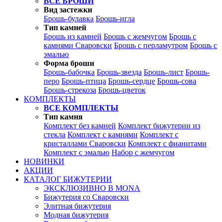
ВСЕ БРОШИ
Вид застежки
Брошь-булавка
Брошь-игла
Тип камней
Брошь из камней
Брошь с жемчугом
Брошь с
камнями Сваровски
Брошь с перламутром
Брошь с
эмалью
Форма броши
Брошь-бабочка
Брошь-звезда
Брошь-лист
Брошь-
перо
Брошь-птица
Брошь-сердце
Брошь-сова
Брошь-стрекоза
Брошь-цветок
КОМПЛЕКТЫ
ВСЕ КОМПЛЕКТЫ
Тип камня
Комплект без камней
Комплект бижутерии из
стекла
Комплект с камнями
Комплект с
кристаллами Сваровски
Комплект с фианитами
Комплект с эмалью
Набор с жемчугом
НОВИНКИ
АКЦИИ
КАТАЛОГ БИЖУТЕРИИ
ЭКСКЛЮЗИВНО В MONA
Бижутерия со Сваровски
Элитная бижутерия
Модная бижутерия