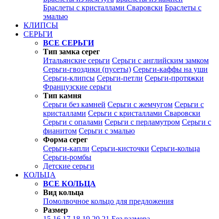
Браслеты с кристаллами Сваровски
Браслеты с
эмалью
КЛИПСЫ
СЕРЬГИ
ВСЕ СЕРЬГИ
Тип замка серег
Итальянские серьги
Серьги с английским замком
Серьги-гвоздики (пусеты)
Серьги-каффы на уши
Серьги-клипсы
Серьги-петли
Серьги-протяжки
Французские серьги
Тип камня
Серьги без камней
Серьги с жемчугом
Серьги с
кристаллами
Серьги с кристаллами Сваровски
Серьги с опалами
Серьги с перламутром
Серьги с
фианитом
Серьги с эмалью
Форма серег
Серьги-капли
Серьги-кисточки
Серьги-кольца
Серьги-ромбы
Детские серьги
КОЛЬЦА
ВСЕ КОЛЬЦА
Вид кольца
Помолвочное кольцо для предложения
Размер
15
16
17
18
19
20
21
Без размера