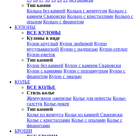
Тип камня
Кольца без камней
Кольца с жемчугом
Кольцо с
камнем Сваровски
Кольцо с кристаллами
Кольцо с
опалом
Кольцо с фианитом
КУЛОНЫ
ВСЕ КУЛОНЫ
Кулоны в виде
Кулон круглый
Кулон любимой
Кулон
мусульманский
Кулон с надписью
Кулон-сердце
Кулон-цветок
Тип камней
Кулон без камней
Кулон с камнем Сваровски
Кулон с камнями
Кулон с перламутром
Кулон с
фианитом
Кулон с эмалью
КОЛЬЕ
ВСЕ КОЛЬЕ
Стиль колье
Жемчужное ожерелье
Колье для невесты
Колье-
галстук
Колье-чокер
Тип камней
Колье из жемчуга
Колье из камней Сваровски
Колье с кристаллами
Колье с опалами
Колье с
фианитами
БРОШИ