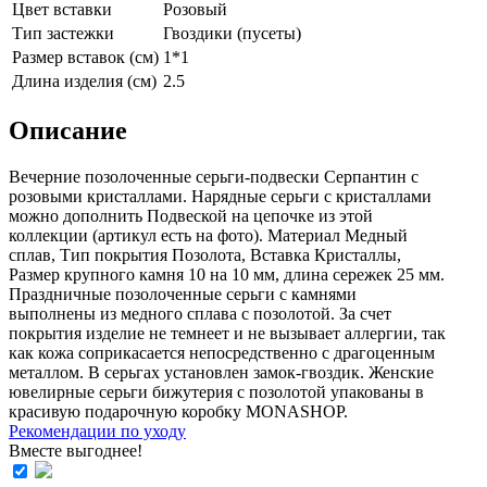
Цвет вставки
Розовый
Тип застежки
Гвоздики (пусеты)
Размер вставок (см)
1*1
Длина изделия (см)
2.5
Описание
Вечерние позолоченные серьги-подвески Серпантин с
розовыми кристаллами. Нарядные серьги с кристаллами
можно дополнить Подвеской на цепочке из этой
коллекции (aртикул есть на фoто). Материал Медный
сплав, Тип покрытия Позолота, Вставка Кристаллы,
Размер крупного камня 10 на 10 мм, длина сережек 25 мм.
Праздничные позолоченные серьги с камнями
выполнены из медного сплава с позолотой. За счет
покрытия изделие не темнеет и не вызывает аллергии, так
как кожа соприкасается непосредственно с драгоценным
металлом. В серьгах установлен замок-гвоздик. Женские
ювелирные серьги бижутерия с позолотой упакованы в
красивую подарочную коробку MONASHOP.
Рекомендации по уходу
Вместе выгоднее!